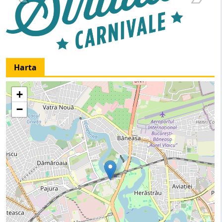
Harta
+
−