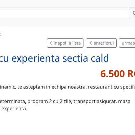
e
inapoi la lista
anteriorul
urmat
u experienta sectia cald
6.500 
dinamic, te asteptam in echipa noastra, restaurant cu specif
terminata, program 2 cu 2 zile, transport asigurat, masa
i experienta.