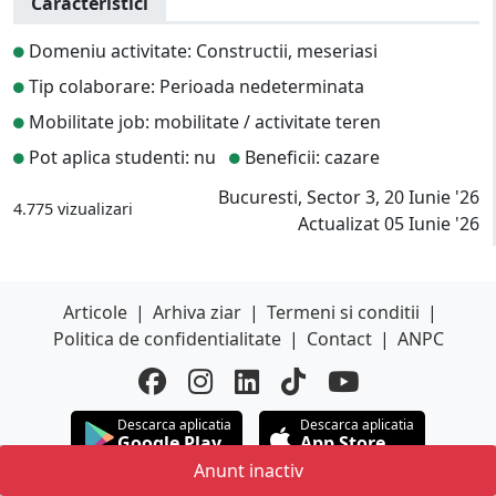
Caracteristici
Domeniu activitate: Constructii, meseriasi
Tip colaborare: Perioada nedeterminata
Mobilitate job: mobilitate / activitate teren
Pot aplica studenti: nu
Beneficii: cazare
Bucuresti, Sector 3, 20 Iunie '26
4.775 vizualizari
Actualizat 05 Iunie '26
Articole
|
Arhiva ziar
|
Termeni si conditii
|
Politica de confidentialitate
|
Contact
|
ANPC
Descarca aplicatia
Descarca aplicatia
Google Play
App Store
Anunt inactiv
Adauga
anuntul.ro
ca sursa preferata in