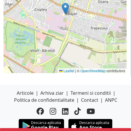
Leaflet
|
©
OpenStreetMap
contributors
Articole
|
Arhiva ziar
|
Termeni si conditii
|
Politica de confidentialitate
|
Contact
|
ANPC
Descarca aplicatia
Descarca aplicatia
Google Play
App Store