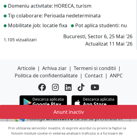
Domeniu activitate: HORECA, turism
Tip colaborare: Perioada nedeterminata
Mobilitate job: locatie fixa
Pot aplica studenti: nu
Bucuresti, Sector 6, 25 Mai '26
1.105 vizualizari
Actualizat 11 Mai '26
Articole
|
Arhiva ziar
|
Termeni si conditii
|
Politica de confidentialitate
|
Contact
|
ANPC
Descarca aplicatia
Descarca aplicatia
Google Play
App Store
Anunt inactiv
Adauga
anuntul.ro
ca sursa preferata in
Google
Prin utilizarea serviciilor noastre, iti exprimi acordul cu privire la faptul ca
folosim module cookie in vederea analizarii traficului si a furnizarii de