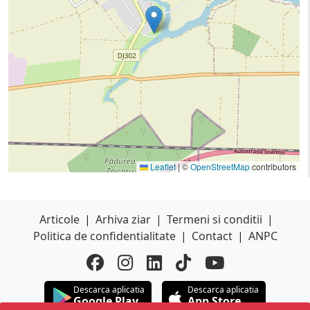
Leaflet
|
©
OpenStreetMap
contributors
Articole
|
Arhiva ziar
|
Termeni si conditii
|
Politica de confidentialitate
|
Contact
|
ANPC
Descarca aplicatia
Descarca aplicatia
Google Play
App Store