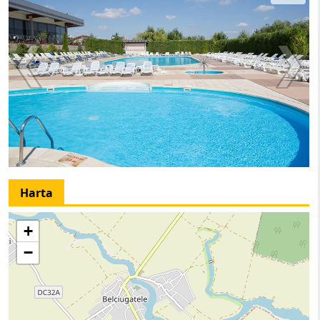
Harta
+
−