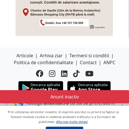
Articole
|
Arhiva ziar
|
Termeni si conditii
|
Politica de confidentialitate
|
Contact
|
ANPC
Descarca aplicatia
Descarca aplicatia
Google Play
App Store
Anunt inactiv
Adauga
anuntul.ro
ca sursa preferata in
Google
Prin utilizarea serviciilor noastre, iti exprimi acordul cu privire la faptul ca
folosim module cookie in vederea analizarii traficului si a furnizarii de
publicitate.
Afla mai multe detalii
Copyright © 2026 ANUNTUL TELEFONIC