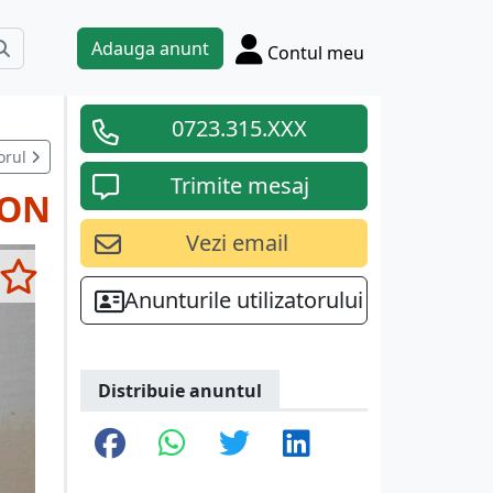
Adauga anunt
Contul meu
0723.315.XXX
orul
Trimite mesaj
RON
Vezi email
Anunturile utilizatorului
Distribuie anuntul