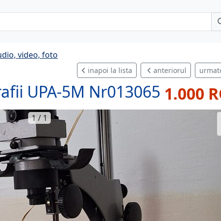
udio, video, foto
inapoi la lista
anteriorul
urmat
rafii UPA-5M Nr013065
1.000 
1 / 1