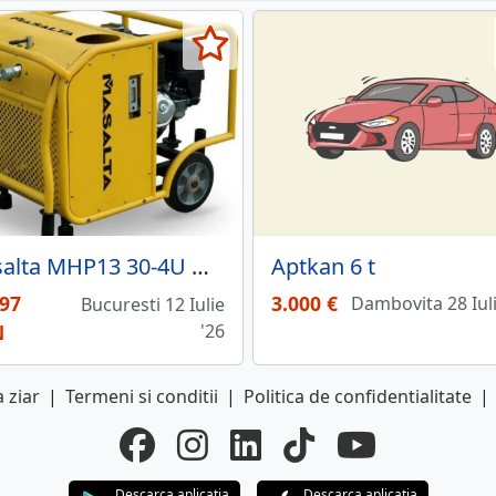
Masalta MHP13 30-4U Unitate hidraulica, 138 bar, 30 L min, Honda GX390, benzina
Aptkan 6 t
097
3.000 €
Dambovita 28 Iuli
Bucuresti 12 Iulie
N
'26
 ziar
|
Termeni si conditii
|
Politica de confidentialitate
|
Descarca aplicatia
Descarca aplicatia