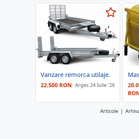
Vanzare remorca utilaje.
22.500 RON
20.
Arges 24 Iulie '26
RO
Articole
|
Arhiva