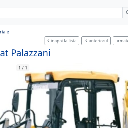
riale
inapoi la lista
anteriorul
urmat
at Palazzani
1 / 1