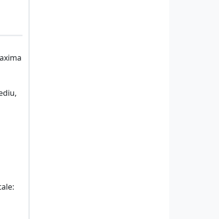
maxima
ediu,
tale: