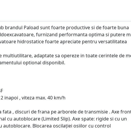
b brandul Paload sunt foarte productive si de foarte buna
uldoexcavatoare, furnizand performanta optima si putere 
atoare hidrostatice foarte apreciate pentru versatilitatea
multiutilitare, adaptate sa opereze in toate cerintele de m
pamentului optional disponibil.
4F
 2 inapoi , viteza max. 40 km/h
 fata , discuri de frana pe arborele de transmisie . Axe fron
onal cu autoblocare (Limited Slip). Axe spate: rigide si cu un
u autoblocare. Blocarea oscilației osiilor cu control