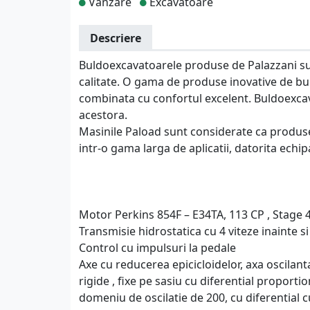
Vanzare
Excavatoare
Descriere
Buldoexcavatoarele produse de Palazzani su
calitate. O gama de produse inovative de b
combinata cu confortul excelent. Buldoexcav
acestora.
Masinile Paload sunt considerate ca produse 
intr-o gama larga de aplicatii, datorita echi
Motor Perkins 854F – E34TA, 113 CP , Stage 
Transmisie hidrostatica cu 4 viteze inainte si
Control cu impulsuri la pedale
Axe cu reducerea epicicloidelor, axa oscilanta
rigide , fixe pe sasiu cu diferential proporti
domeniu de oscilatie de 200, cu diferential c