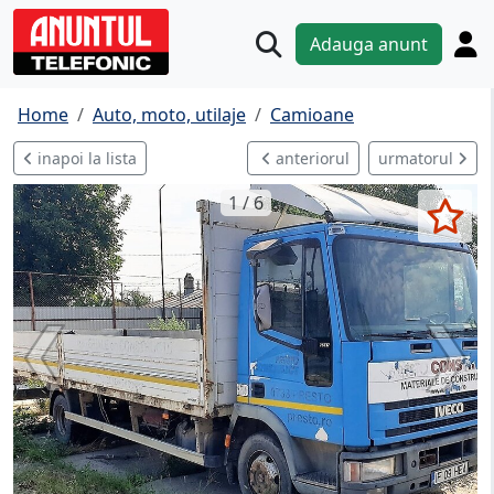
Adauga anunt
Home
Auto, moto, utilaje
Camioane
inapoi la lista
anteriorul
urmatorul
1 / 6