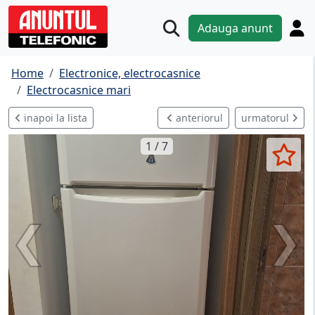
Adauga anunt
Home
Electronice, electrocasnice
Electrocasnice mari
inapoi la lista
anteriorul
urmatorul
1 / 7