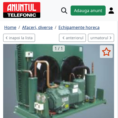
Adauga anunt
Home
Afaceri, diverse
Echipamente horeca
inapoi la lista
anteriorul
urmatorul
1 / 1