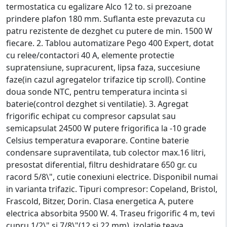
termostatica cu egalizare Alco 12 to. si prezoane
prindere plafon 180 mm. Suflanta este prevazuta cu
patru rezistente de dezghet cu putere de min. 1500 W
fiecare. 2. Tablou automatizare Pego 400 Expert, dotat
cu relee/contactori 40 A, elemente protectie
supratensiune, supracurent, lipsa faza, succesiune
faze(in cazul agregatelor trifazice tip scroll). Contine
doua sonde NTC, pentru temperatura incinta si
baterie(control dezghet si ventilatie). 3. Agregat
frigorific echipat cu compresor capsulat sau
semicapsulat 24500 W putere frigorifica la -10 grade
Celsius temperatura evaporare. Contine baterie
condensare supraventilata, tub colector max.16 litri,
presostat diferential, filtru deshidratare 650 gr. cu
racord 5/8\", cutie conexiuni electrice. Disponibil numai
in varianta trifazic. Tipuri compresor: Copeland, Bristol,
Frascold, Bitzer, Dorin. Clasa energetica A, putere
electrica absorbita 9500 W. 4. Traseu frigorific 4 m, tevi
cupru 1/2\" si 7/8\"(12 si 22 mm), izolatie teava