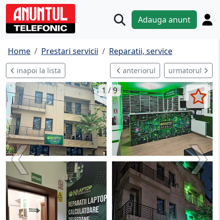
Adauga anunt
Home
Prestari servicii
Reparatii, service
inapoi la lista
anteriorul
urmatorul
1 / 9