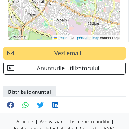
Leaflet
|
©
OpenStreetMap
contributors
Vezi email
Anunturile utilizatorului
Distribuie anuntul
Articole
|
Arhiva ziar
|
Termeni si conditii
|
Politica de confidentialitate
|
Contact
|
ANPC