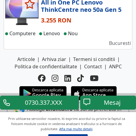
All in One PC Lenovo
ThinkCentre neo 50a Gen 5
3.255 RON
Computere
Lenovo
Nou
Bucuresti
Articole
|
Arhiva ziar
|
Termeni si conditii
|
Politica de confidentialitate
|
Contact
|
ANPC
Descarca aplicatia
Descarca aplicatia
Google Play
App Store
0730.337.XXX
Mesaj
Adauga
anuntul.ro
ca sursa preferata in
Google
Prin utilizarea serviciilor noastre, iti exprimi acordul cu privire la faptul ca
folosim module cookie in vederea analizarii traficului si a furnizarii de
publicitate.
Afla mai multe detalii
Copyright © 2026 ANUNTUL TELEFONIC