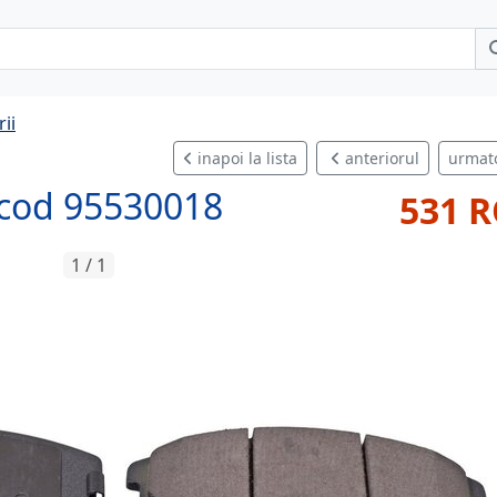
ii
inapoi la lista
anteriorul
urmat
a cod 95530018
531 
1 / 1