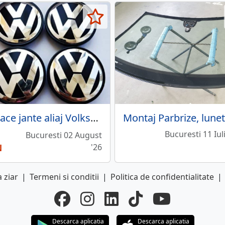
Capace jante aliaj Volkswagen, BMW, Audi, Skoda, Mercedes
Montaj Parbrize, lune
Bucuresti 11 Iul
Bucuresti 02 August
N
'26
 ziar
|
Termeni si conditii
|
Politica de confidentialitate
|
Descarca aplicatia
Descarca aplicatia