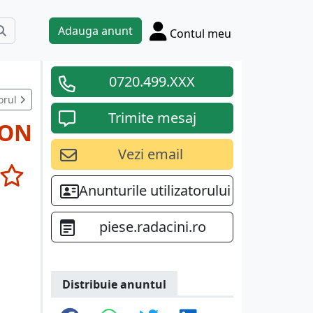
Adauga anunt
Contul meu
0720.499.XXX
orul
Trimite mesaj
RON
Vezi email
Anunturile utilizatorului
piese.radacini.ro
Distribuie anuntul