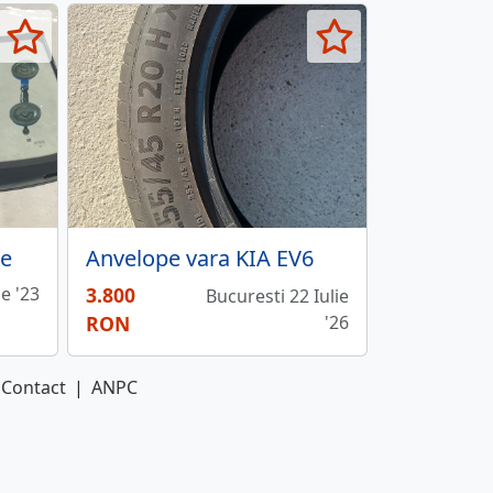
te
Anvelope vara KIA EV6
ie '23
3.800
Bucuresti 22 Iulie
RON
'26
Contact
|
ANPC