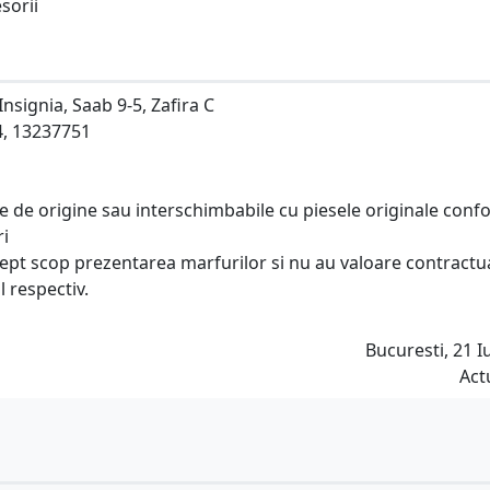
sorii
nsignia, Saab 9-5, Zafira C
4, 13237751
ese de origine sau interschimbabile cu piesele originale con
ri
rept scop prezentarea marfurilor si nu au valoare contractu
l respectiv.
Bucuresti, 21 Iu
Act