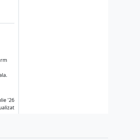
form
ala.
lie '26
ualizat