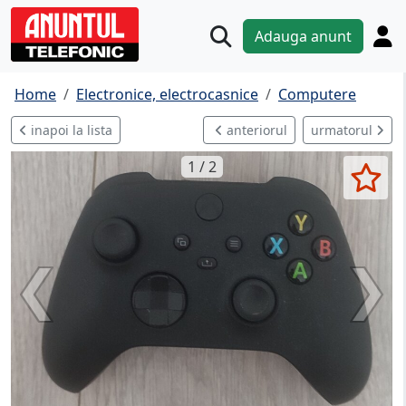
Adauga anunt
Home
Electronice, electrocasnice
Computere
inapoi la lista
anteriorul
urmatorul
1 / 2