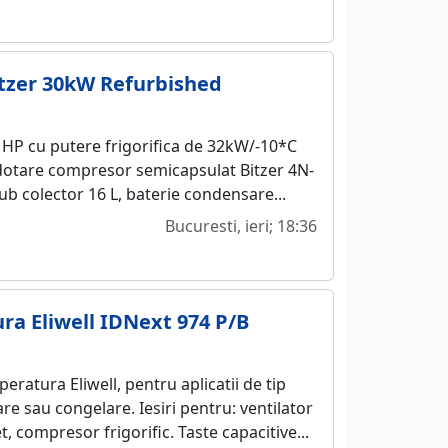
itzer 30kW Refurbished
12 HP cu putere frigorifica de 32kW/-10*C
 dotare compresor semicapsulat Bitzer 4N-
tub colector 16 L, baterie condensare...
Bucuresti, ieri; 18:36
ra Eliwell IDNext 974 P/B
eratura Eliwell, pentru aplicatii de tip
are sau congelare. Iesiri pentru: ventilator
, compresor frigorific. Taste capacitive...