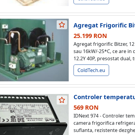
Agregat Frigorific B
25.199 RON
Agregat frigorific Bitzer, 
sau 16kW/-25*C, ce are in
12.2Y 40P, presostat dual, 
ColdTech.eu
Controler temperatu
569 RON
IDNext 974 - Controler temp
camera frigorifica refriger
suflanta, rezistente dezghet