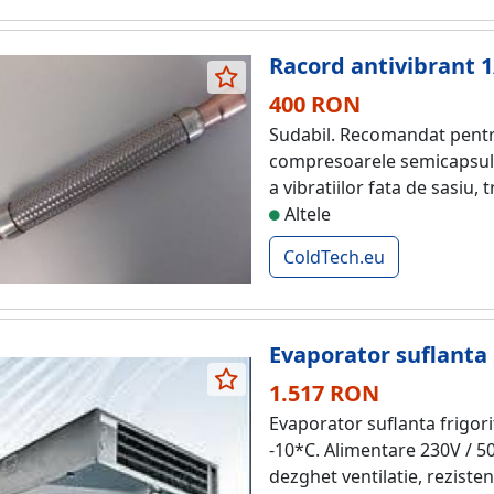
Racord antivibrant 1
400 RON
Sudabil. Recomandat pentru
compresoarele semicapsulate
a vibratiilor fata de sasiu, t
Altele
ColdTech.eu
Evaporator suflanta
1.517 RON
Evaporator suflanta frigor
-10*C. Alimentare 230V / 5
dezghet ventilatie, reziste