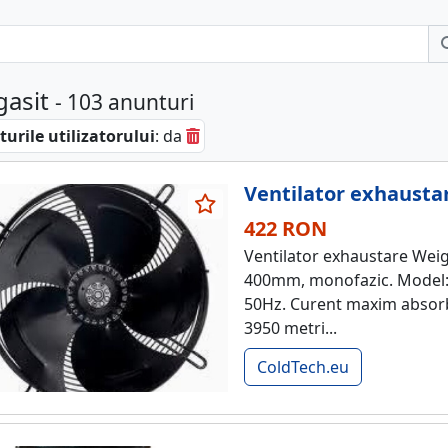
gasit
- 103 anunturi
urile utilizatorului
: da
Ventilator exhausta
422 RON
Ventilator exhaustare Wei
400mm, monofazic. Model: 
50Hz. Curent maxim absorbi
3950 metri...
ColdTech.eu