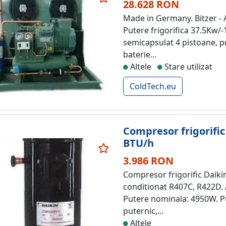
28.628 RON
Made in Germany. Bitzer - A
Putere frigorifica 37.5Kw
semicapsulat 4 pistoane, pr
baterie...
Altele
Stare utilizat
ColdTech.eu
Compresor frigorific
BTU/h
3.986 RON
Compresor frigorific Daiki
conditionat R407C, R422D. 
Putere nominala: 4950W. Put
puternic,...
Altele