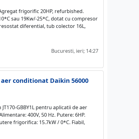
gregat frigorific 20HP, refurbished.
/-10*C sau 19Kw/-25*C, dotat cu compresor
esostat diferential, tub colector 16L,
Bucuresti, ieri; 14:27
 aer conditionat Daikin 56000
n JT170-GBBY1L pentru aplicatii de aer
Alimentare: 400V, 50 Hz. Putere: 6HP.
ere frigorifica: 15.7kW / 0*C. Fiabil,