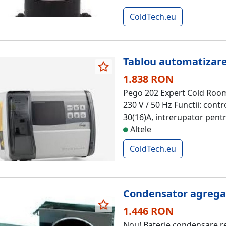
ColdTech.eu
Tablou automatizare
1.838 RON
Pego 202 Expert Cold Room C
230 V / 50 Hz Functii: contr
30(16)A, intrerupator pentru
Altele
ColdTech.eu
Condensator agregat
1.446 RON
Nou! Baterie condensare re