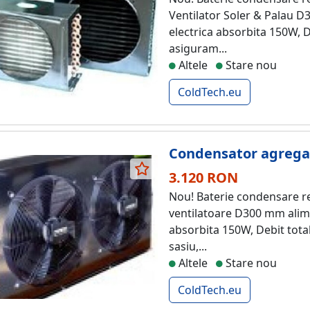
Ventilator Soler & Palau D
electrica absorbita 150W, 
asiguram...
Altele
Stare nou
ColdTech.eu
Condensator agregat
3.120 RON
Nou! Baterie condensare re
ventilatoare D300 mm alime
absorbita 150W, Debit total
sasiu,...
Altele
Stare nou
ColdTech.eu