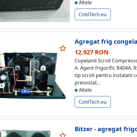
Altele
ColdTech.eu
Agregat frig congel
12.927 RON
Copeland Scroll Compressor
A. Agent frigorific R404A,
tip scroll pentru instalati
presostat...
Altele
ColdTech.eu
Bitzer - agregat frig