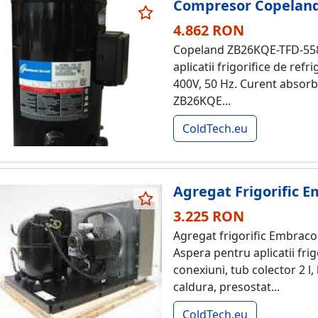
Compresor Copeland 
4.862 RON
Copeland ZB26KQE-TFD-558 
aplicatii frigorifice de ref
400V, 50 Hz. Curent absorbi
ZB26KQE...
ColdTech.eu
Agregat Frigorific
3.225 RON
Agregat frigorific Embrac
Aspera pentru aplicatii frig
conexiuni, tub colector 2 l,
caldura, presostat...
ColdTech.eu