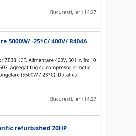
Bucuresti, ieri; 14:27
are 5000W/ -25*C/ 400V/ R404A
 ZB38 KCE. Alimentare 400V, 50 Hz. In: 10
 R507. Agregat frig cu compresor ermetic
i congelare (5500W /-23*C). Dotat cu
Bucuresti, ieri; 14:27
orific refurbished 20HP