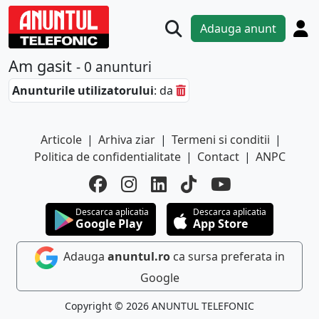
Adauga anunt
Am gasit
- 0 anunturi
Anunturile utilizatorului
: da
Articole
|
Arhiva ziar
|
Termeni si conditii
|
Politica de confidentialitate
|
Contact
|
ANPC
Descarca aplicatia
Descarca aplicatia
Google Play
App Store
Adauga
anuntul.ro
ca sursa preferata in
Google
Copyright © 2026 ANUNTUL TELEFONIC