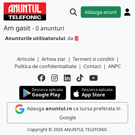
Adauga anunt
Am gasit
- 0 anunturi
Anunturile utilizatorului
: da
Articole
|
Arhiva ziar
|
Termeni si conditii
|
Politica de confidentialitate
|
Contact
|
ANPC
Descarca aplicatia
Descarca aplicatia
Google Play
App Store
Adauga
anuntul.ro
ca sursa preferata in
Google
Copyright © 2026 ANUNTUL TELEFONIC