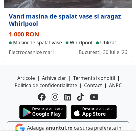
Vand masina de spalat vase si aragaz
Whirlpool
1.000 RON
Masini de spalat vase
Whirlpool
Utilizat
Electrocasnice mari
Bucuresti, 30 Iulie '26
Articole
|
Arhiva ziar
|
Termeni si conditii
|
Politica de confidentialitate
|
Contact
|
ANPC
Descarca aplicatia
Descarca aplicatia
Google Play
App Store
Adauga
anuntul.ro
ca sursa preferata in