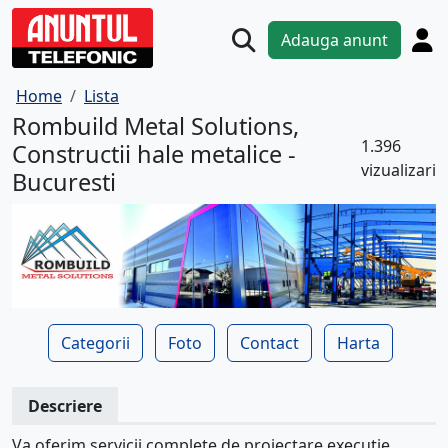
Adauga anunt
Home
Lista
Rombuild Metal Solutions,
1.396
Constructii hale metalice -
vizualizari
Bucuresti
Categorii
Foto
Contact
Harta
Descriere
Va oferim servicii complete de proiectare,executie