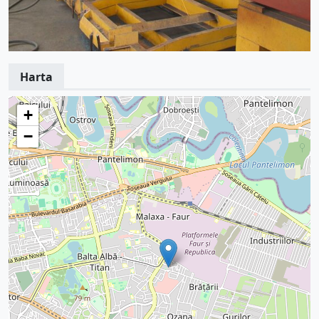
Harta
+
−