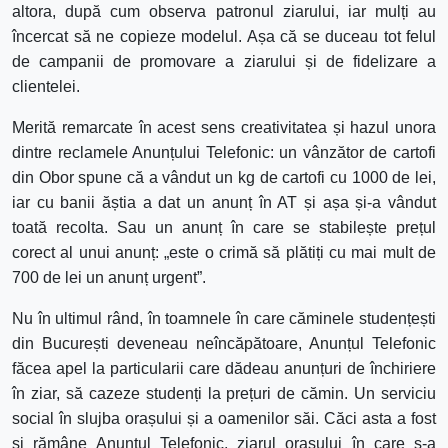
altora, după cum observa patronul ziarului, iar mulți au
încercat să ne copieze modelul. Așa că se duceau tot felul
de campanii de promovare a ziarului și de fidelizare a
clientelei.
Merită remarcate în acest sens creativitatea și hazul unora
dintre reclamele Anunțului Telefonic: un vânzător de cartofi
din Obor spune că a vândut un kg de cartofi cu 1000 de lei,
iar cu banii ăștia a dat un anunț în AT și așa și-a vândut
toată recolta. Sau un anunț în care se stabilește prețul
corect al unui anunț: „este o crimă să plătiți cu mai mult de
700 de lei un anunț urgent”.
Nu în ultimul rând, în toamnele în care căminele studențești
din București deveneau neîncăpătoare, Anunțul Telefonic
făcea apel la particularii care dădeau anunțuri de închiriere
în ziar, să cazeze studenți la prețuri de cămin. Un serviciu
social în slujba orașului și a oamenilor săi. Căci asta a fost
și rămâne Anunțul Telefonic, ziarul orașului în care s-a