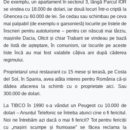
De exemplu, un apartament în sectorul 3, lângă Parcul IOR
se vindea cu 18.000 de dolari, iar două locuri într-o criptă la
Ghencea cu 60.000 de lei. Se cedau sau schimbau pe ceva
mai palpabil (de exemplu o garsonieră) locurile pe listele de
înscrieri pentru autoturisme – pentru cei născuți mai târziu,
mașinile Dacia, Oltcit și chiar Trabant se vindeau pe bază
de listă de așteptare, în comunism, iar locurile pe aceste
liste încă au mai fost valabile câțiva ani după căderea
regimului.
Proprietarul unui restaurant cu 15 mese și terasă, pe Costa
del Sol, în Spania, avea atâta interes pentru România că-și
dădea afacerea la schimb cu o proprietate aici. Sau
300.000 de dolari.
La TIBCO în 1990 s-a vândut un Peugeot cu 10.000 de
dolari – Anunțul Telefonic se întreba atunci cine o fi fericitul.
Noi ne întrebăm azi dacă o mai fi fericit? Tot pentru fericiții
cu „mașini scumpe și frumoase” se făcea reclama la