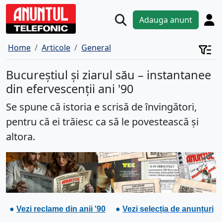
Adauga anunt
Home
Articole
General
Bucureștiul și ziarul său – instantanee
din efervescenții ani '90
Se spune că istoria e scrisă de învingători,
pentru că ei trăiesc ca să le povestească și
altora.
●
Vezi reclame din anii '90
●
Vezi selecția de anunțuri