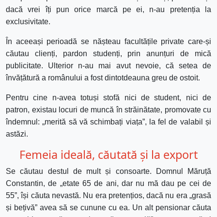
dacă vrei îți pun orice marcă pe ei, n-au pretenția la
exclusivitate.
În aceeași perioadă se nășteau facultățile private care-și
căutau clienți, pardon studenți, prin anunțuri de mică
publicitate. Ulterior n-au mai avut nevoie, că setea de
învățătură a românului a fost dintotdeauna greu de ostoit.
Pentru cine n-avea totuși stofă nici de student, nici de
patron, existau locuri de muncă în străinătate, promovate cu
îndemnul: „merită să vă schimbați viața”, la fel de valabil și
astăzi.
Femeia ideală, căutată și la export
Se căutau destul de mult și consoarte. Domnul Măruță
Constantin, de „etate 65 de ani, dar nu mă dau pe cei de
55”, își căuta nevastă. Nu era pretențios, dacă nu era „grasă
și bețivă” avea să se cunune cu ea. Un alt pensionar căuta