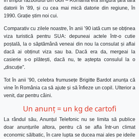
în timpul războiului din Golf – România era singura țară fără
datorii în ’89, și cu cea mai mică datorie din regiune, în
1990. Grație știm noi cui.
Comparativ cu zilele noastre, în anii ’90 iată cum se obținea
viza turistică pentru SUA: depuneai actele într-o cutie
poștală, la o săptămână veneai din nou la consulat și aflai
dacă ai obținut viza sau ba. Dacă era da, mergeai la
casierie s-o plătești, dacă nu, te aștepta consulul la o
„discuție”.
Tot în anii ’90, celebra frumusețe Brigitte Bardot anunța că
vine în România ca să ajute și să înfieze un copil. Ulterior a
venit, dar pentru câini.
Un anunț = un kg de cartofi
La rândul său, Anunțul Telefonic nu se limita să publice
doar anunțurile altora, pentru că se afla într-un climat
economic sălbatic, în care lupta se ducea mai ales pe ideile