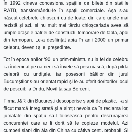
În 1992 cineva concesiona spațiile de bilete din stațiile
RATB, transformându-le în spații comerciale. Așa s-au
născut celebrele chioșcuri cu de toate, din care unele mai
rezistă și azi, și nu mult mai târziu chioșcariada avea să
umple orașele patriei de construcții temporare de tablă, apoi
din termopan. Le-a desființat abia în anii 2000 un primar
celebru, devenit și el președinte.
Tot în epoca anilor ‘90, un prim-ministru nu la fel de celebru
i-a îndemnat pe oameni să învețe să pescuiască, după pilda
celebră cu undițele, iar posesorii bălților din jurul
Bucureștilor s-au orientat rapid și le-au oferit doritorilor locul
de pescuit: la Dridu, Movilița sau Berceni.
Firma J&R din București descoperise șlapii de plastic. I-a și
făcut marcă înregistrată și a simțit nevoia ca în reclama lor,
jumătate din spațiu să-l folosească pentru descurajarea
concurenței care ar fi dorit să le copieze modelul. Azi
cumperi slapi din ăia din China cu câțiva cenți, probabil. Și