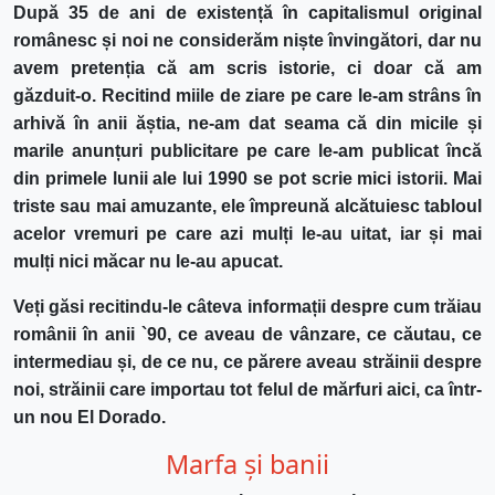
După 35 de ani de existență în capitalismul original
românesc și noi ne considerăm niște învingători, dar nu
avem pretenția că am scris istorie, ci doar că am
găzduit-o. Recitind miile de ziare pe care
le-am strâns în
arhivă în anii ăștia, ne-am dat seama că din micile și
marile anunțuri publicitare pe care le-am publicat încă
din primele lunii ale lui 1990 se pot scrie mici istorii. Mai
triste sau mai amuzante, ele împreună alcătuiesc tabloul
acelor vremuri pe care azi mulți le-au uitat, iar și mai
mulți nici măcar nu le-au apucat.
Veți găsi recitindu-le câteva informații despre cum trăiau
românii în anii
`
90, ce aveau de vânzare, ce căutau, ce
intermediau și, de ce nu, ce părere aveau străinii despre
noi, străinii care importau tot felul de mărfuri aici, ca într-
un nou El Dorado.
Marfa și banii