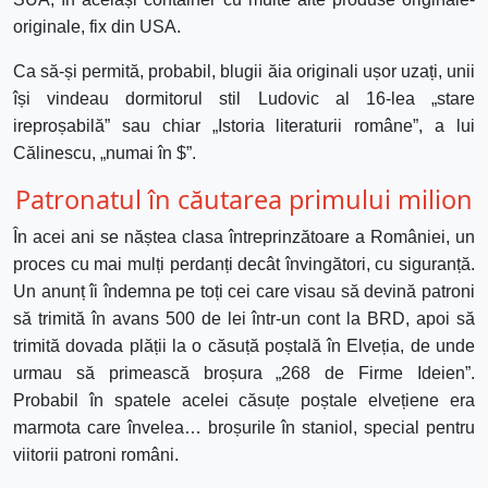
originale, fix din USA.
Ca să-și permită, probabil, blugii ăia originali ușor uzați, unii
își vindeau dormitorul stil Ludovic al 16-lea „stare
ireproșabilă” sau chiar „Istoria literaturii române”, a lui
Călinescu, „numai în $”.
Patronatul în căutarea primului milion
În acei ani se năștea clasa întreprinzătoare a României, un
proces cu mai mulți perdanți decât învingători, cu siguranță.
Un anunț îi îndemna pe toți cei care visau să devină patroni
să trimită în avans 500 de lei într-un cont la BRD, apoi să
trimită dovada plății la o căsuță poștală în Elveția, de unde
urmau să primească broșura „268 de Firme Ideien”.
Probabil în spatele acelei căsuțe poștale elvețiene era
marmota care învelea… broșurile în staniol, special pentru
viitorii patroni români.