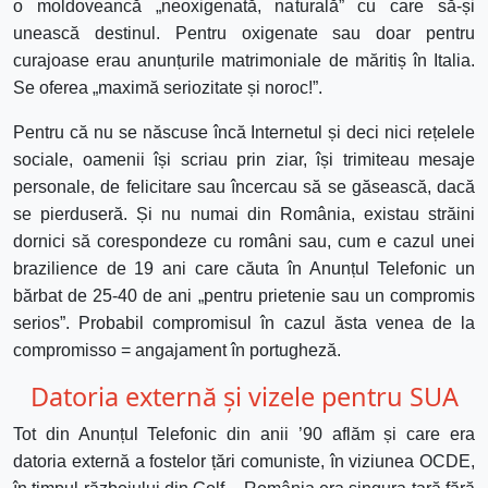
o moldoveancă „neoxigenată, naturală” cu care să-și
unească destinul. Pentru oxigenate sau doar pentru
curajoase erau anunțurile matrimoniale de măritiș în Italia.
Se oferea „maximă seriozitate și noroc!”.
Pentru că nu se născuse încă Internetul și deci nici rețelele
sociale, oamenii își scriau prin ziar, își trimiteau mesaje
personale, de felicitare sau încercau să se găsească, dacă
se pierduseră. Și nu numai din România, existau străini
dornici să corespondeze cu români sau, cum e cazul unei
brazilience de 19 ani care căuta în Anunțul Telefonic un
bărbat de 25-40 de ani „pentru prietenie sau un compromis
serios”. Probabil compromisul în cazul ăsta venea de la
compromisso = angajament în portugheză.
Datoria externă și vizele pentru SUA
Tot din Anunțul Telefonic din anii ’90 aflăm și care era
datoria externă a fostelor țări comuniste, în viziunea OCDE,