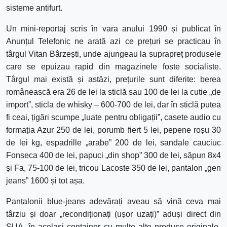
sisteme antifurt.
Un mini-reportaj scris în vara anului 1990 și publicat în
Anunțul Telefonic ne arată azi ce prețuri se practicau în
târgul Vitan Bârzești, unde ajungeau la suprapreț produsele
care se epuizau rapid din magazinele foste socialiste.
Târgul mai există și astăzi, prețurile sunt diferite: berea
românească era 26 de lei la sticlă sau 100 de lei la cutie „de
import”, sticla de whisky – 600-700 de lei, dar în sticlă putea
fi ceai, țigări scumpe „luate pentru obligații”, casete audio cu
formația Azur 250 de lei, porumb fiert 5 lei, pepene roșu 30
de lei kg, espadrille „arabe” 200 de lei, sandale cauciuc
Fonseca 400 de lei, papuci „din shop” 300 de lei, săpun 8x4
și Fa, 75-100 de lei, tricou Lacoste 350 de lei, pantalon „gen
jeans” 1600 și tot așa.
Pantalonii blue-jeans adevărați aveau să vină ceva mai
târziu și doar „recondiționați (ușor uzați)” aduși direct din
SUA, în același container cu multe alte produse originale-