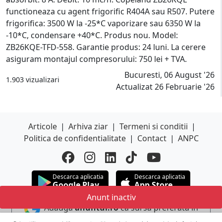
functioneaza cu agent frigorific R404A sau R507. Putere
frigorifica: 3500 W la -25*C vaporizare sau 6350 W la
-10*C, condensare +40*C. Produs nou. Model:
ZB26KQE-TFD-558. Garantie produs: 24 luni. La cerere
asiguram montajul compresorului: 750 lei + TVA.
Bucuresti, 06 August '26
1.903 vizualizari
Actualizat 26 Februarie '26
Articole
|
Arhiva ziar
|
Termeni si conditii
|
Politica de confidentialitate
|
Contact
|
ANPC
Descarca aplicatia
Descarca aplicatia
Google Play
App Store
Anunt inactiv
Adauga
anuntul.ro
ca sursa preferata in