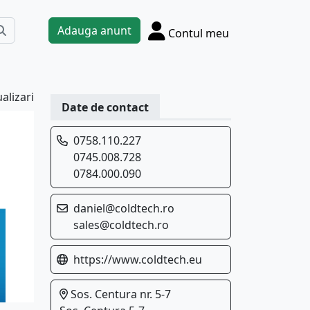
Adauga anunt
Contul meu
alizari
Date de contact
0758.110.227
0745.008.728
0784.000.090
daniel@coldtech.ro
sales@coldtech.ro
https://www.coldtech.eu
Sos. Centura nr. 5-7