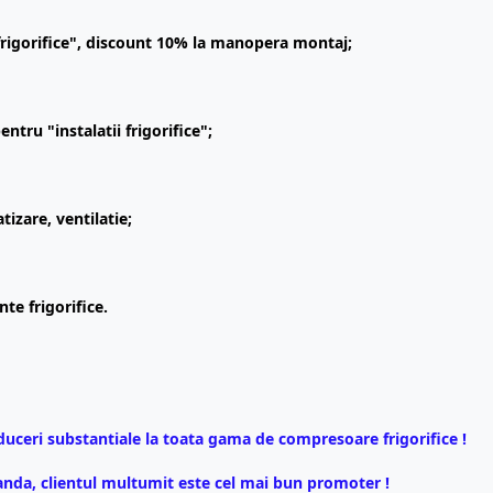
frigorifice", discount 10% la manopera montaj;
ntru "instalatii frigorifice";
tizare, ventilatie;
te frigorifice.
educeri substantiale la toata gama de compresoare frigorifice !
anda, clientul multumit este cel mai bun promoter !