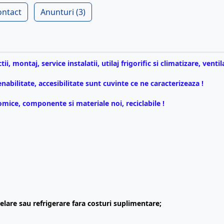
ontact
Anunturi (3)
tii, montaj, service instalatii,
utilaj frigorific si climatizare, ventila
nabilitate, accesibilitate sunt cuvinte ce ne caracterizeaza !
ice, componente si materiale noi, reciclabile !
elare sau refrigerare fara costuri suplimentare;