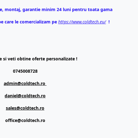
e, montaj, garantie minim 24 luni pentru toata gama
pe care le comercializam pe
https://www.coldtech.eu/
!
 si veti obtine oferte personalizate !
0745008728
admin@coldtech.ro
daniel@coldtech.ro
sales@coldtech.ro
office@coldtech.ro