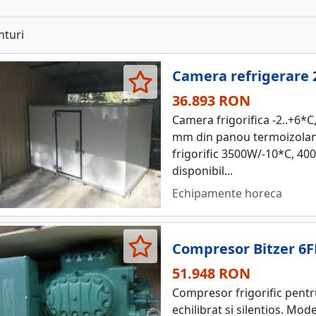
nturi
Camera refrigerare 
36.893 RON
Camera frigorifica -2..+6*C
mm din panou termoizolant
frigorific 3500W/-10*C, 400
disponibil...
Echipamente horeca
Compresor Bitzer 6F
51.948 RON
Compresor frigorific pentru
echilibrat si silentios. Mod