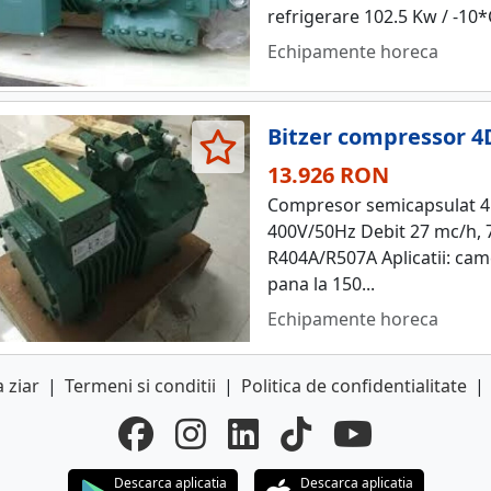
refrigerare 102.5 Kw / -10*C
Echipamente horeca
Bitzer compressor 4
13.926 RON
Compresor semicapsulat 4 p
400V/50Hz Debit 27 mc/h, 
R404A/R507A Aplicatii: cam
pana la 150...
Echipamente horeca
 ziar
|
Termeni si conditii
|
Politica de confidentialitate
|
Descarca aplicatia
Descarca aplicatia