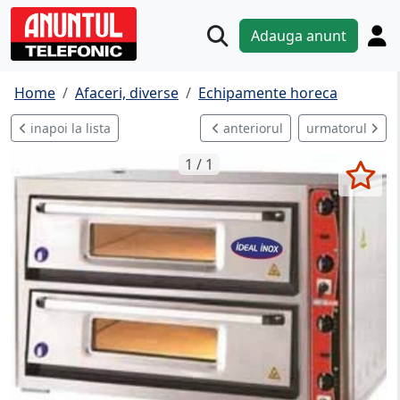
Adauga anunt
Home
Afaceri, diverse
Echipamente horeca
inapoi la lista
anteriorul
urmatorul
1 / 1