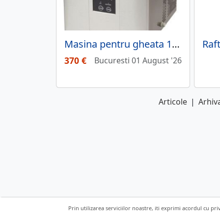
Masina pentru gheata 15 kg - clr.254.zb15ap
370 €
Bucuresti 01 August '26
Articole
|
Arhiva
Prin utilizarea serviciilor noastre, iti exprimi acordul cu pri