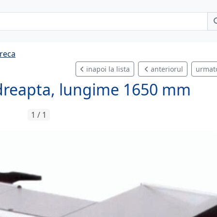
reca
inapoi la lista
anteriorul
urmat
dreapta, lungime 1650 mm
1 / 1