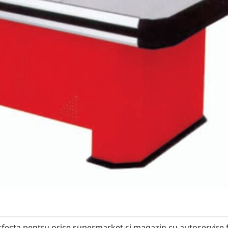
fecta pentru orice supermarket si magazin cu autoservire f