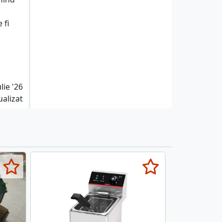
 fi
lie '26
ualizat