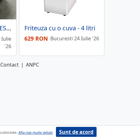
Bitzer compressor 4DES-7Y semi-hermetic
Friteuza cu o cuva - 4 litri
629 RON
Bucuresti 24 Iulie '26
Iulie
'26
Contact
|
ANPC
Sunt de acord
 publicitate.
Afla mai multe detalii