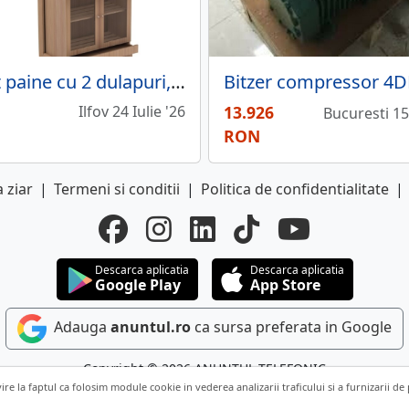
Raft paine cu 2 dulapuri, l 700 mm, h 2270 mm
Ilfov 24 Iulie '26
13.926
Bucuresti 15 
RON
 ziar
|
Termeni si conditii
|
Politica de confidentialitate
|
Descarca aplicatia
Descarca aplicatia
Google Play
App Store
Adauga
anuntul.ro
ca sursa preferata in Google
Copyright © 2026 ANUNTUL TELEFONIC
vire la faptul ca folosim module cookie in vederea analizarii traficului si a furnizarii de
Toate drepturile rezervate.