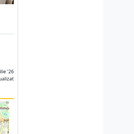
lie '26
ualizat