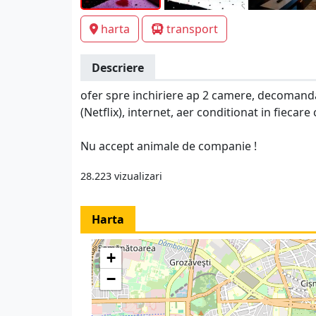
harta
transport
Descriere
ofer spre inchiriere ap 2 camere, decomandat,
(Netflix), internet, aer conditionat in fiecar
Nu accept animale de companie !
28.223 vizualizari
Harta
+
−