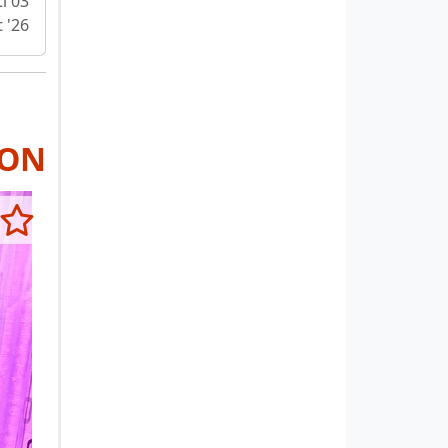
i 03
 '26
RON