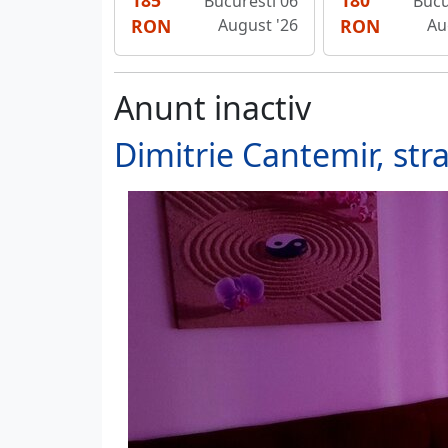
185
180
Bucuresti 06
Bucu
RON
August '26
RON
Au
Anunt inactiv
Dimitrie Cantemir, stra