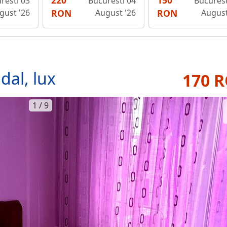
220
150
resti 03
Bucuresti 04
Bucurest
gust '26
RON
August '26
RON
August
dal, lux
170 
1 / 9