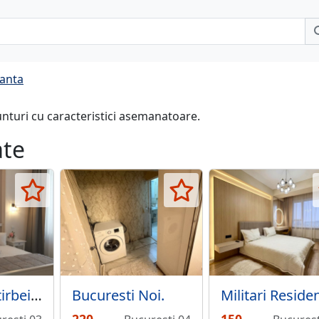
canta
unturi cu caracteristici asemanatoare.
ate
Cismigiu- Stirbei Voda- Ministerul Invatamantului
Bucuresti Noi.