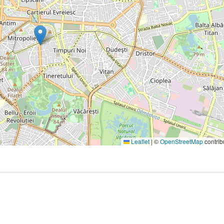
Leaflet
|
©
OpenStreetMap
contrib