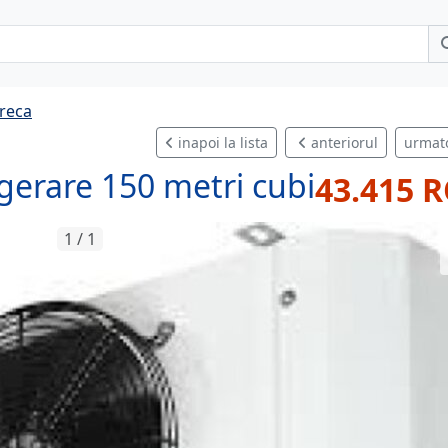
reca
inapoi la lista
anteriorul
urmat
igerare 150 metri cubi
43.415 
1 / 1