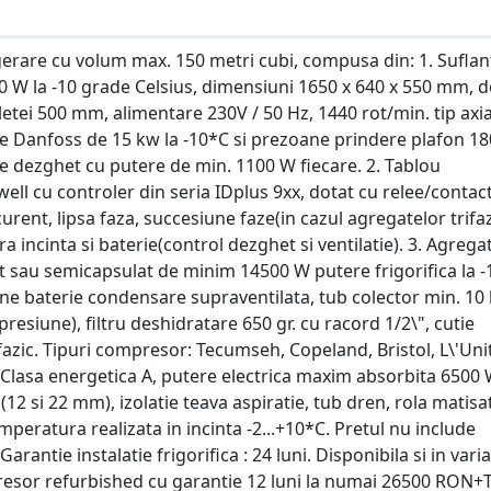
igerare cu volum max. 150 metri cubi, compusa din: 1. Suflan
0 W la -10 grade Celsius, dimensiuni 1650 x 640 x 550 mm, d
etei 500 mm, alimentare 230V / 50 Hz, 1440 rot/min. tip axia
re Danfoss de 15 kw la -10*C si prezoane prindere plafon 1
e dezghet cu putere de min. 1100 W fiecare. 2. Tablou
well cu controler din seria IDplus 9xx, dotat cu relee/contac
ent, lipsa faza, succesiune faze(in cazul agregatelor trifaz
ncinta si baterie(control dezghet si ventilatie). 3. Agrega
t sau semicapsulat de minim 14500 W putere frigorifica la -
 baterie condensare supraventilata, tub colector min. 10 li
presiune), filtru deshidratare 650 gr. cu racord 1/2\", cutie
rifazic. Tipuri compresor: Tecumseh, Copeland, Bristol, L\'Uni
lasa energetica A, putere electrica maxim absorbita 6500 W
"(12 si 22 mm), izolatie teava aspiratie, tub dren, rola matisat
mperatura realizata in incinta -2...+10*C. Pretul nu include
arantie instalatie frigorifica : 24 luni. Disponibila si in vari
presor refurbished cu garantie 12 luni la numai 26500 RON+