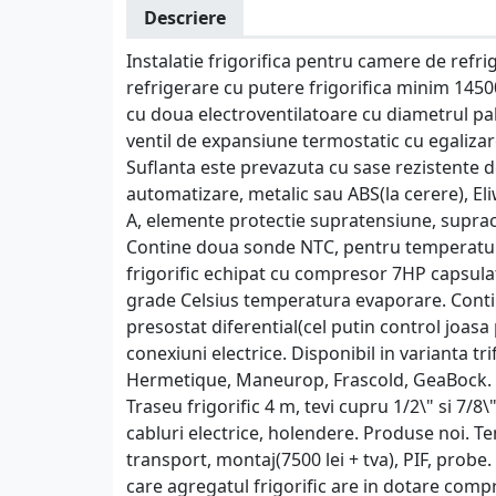
Descriere
Instalatie frigorifica pentru camere de refr
refrigerare cu putere frigorifica minim 1450
cu doua electroventilatoare cu diametrul pal
ventil de expansiune termostatic cu egaliza
Suflanta este prevazuta cu sase rezistente d
automatizare, metalic sau ABS(la cerere), Eli
A, elemente protectie supratensiune, supracur
Contine doua sonde NTC, pentru temperatura i
frigorific echipat cu compresor 7HP capsula
grade Celsius temperatura evaporare. Contine
presostat diferential(cel putin control joasa 
conexiuni electrice. Disponibil in varianta t
Hermetique, Maneurop, Frascold, GeaBock. C
Traseu frigorific 4 m, tevi cupru 1/2\" si 7/8\
cabluri electrice, holendere. Produse noi. Te
transport, montaj(7500 lei + tva), PIF, probe. G
care agregatul frigorific are in dotare com