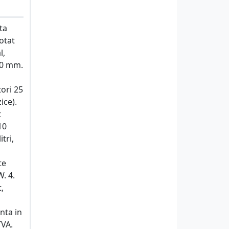
ta
otat
l,
80 mm.
tori 25
ice).
t
10
tri,
te
. 4.
,
anta in
TVA.